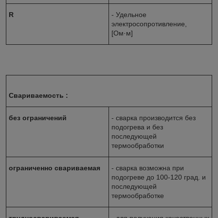
R
- Удельное
электросопротивление,
[Ом·м]
Свариваемость :
без ограничений
- сварка производится без
подогрева и без
последующей
термообработки
ограниченно свариваемая
- сварка возможна при
подогреве до 100-120 град. и
последующей
термообработке
трудносвариваемая
- для получения качественных