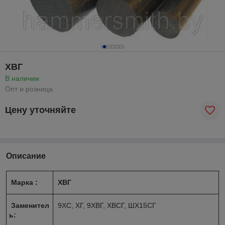
ХВГ
В наличии
Опт и розница
Цену уточняйте
Описание
Марка :
ХВГ
Заменител
9ХС, ХГ, 9ХВГ, ХВСГ, ШХ15СГ
ь: