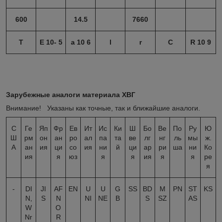
600
14.5
7660
T
E 10- 5
a
10 6
l
r
C
R 10 9
Зарубежные аналоги материала ХВГ
Внимание! Указаны как точные, так и ближайшие аналоги.
С
Ге
Яп
Фр
Ев
Ит
Ис
Ки
Ш
Бо
Ве
По
Ру
Ю
Ш
рм
он
ан
ро
ал
па
та
ве
лг
нг
ль
мы
ж.
А
ан
ия
ци
со
ия
ни
й
ци
ар
ри
ша
ни
Ко
ия
я
юз
я
я
ия
я
я
ре
я
-
DI
JI
AF
EN
U
U
G
SS
BD
M
PN
ST
KS
N,
S
N
NI
NE
B
S
SZ
AS
W
O
Nr
R