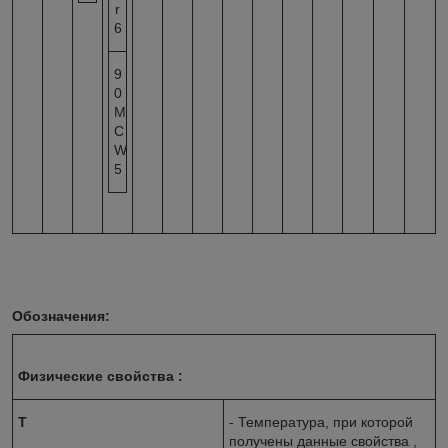
r
6
9
0
M
C
W
5
Обозначения:
Физические свойства :
T
- Температура, при которой
получены данные свойства ,