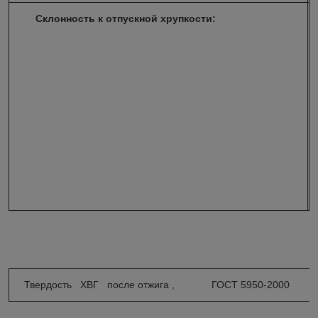
Склонность к отпускной хрупкости:
а
л
о
с
к
л
о
н
н
а
.
Твердость ХВГ после отжига , ГОСТ 5950-2000