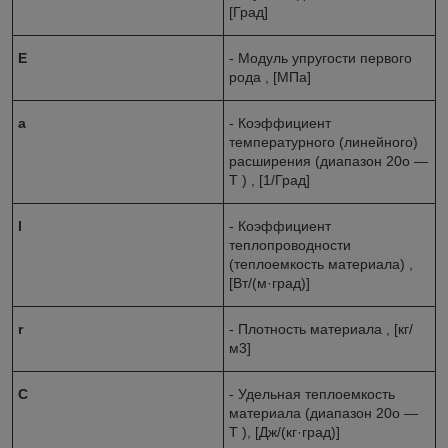
[Град]
E
- Модуль упругости первого
рода , [МПа]
a
- Коэффициент
температурного (линейного)
расширения (диапазон 20o ―
T ) , [1/Град]
l
- Коэффициент
теплопроводности
(теплоемкость материала) ,
[Вт/(м·град)]
r
- Плотность материала , [кг/
м3]
C
- Удельная теплоемкость
материала (диапазон 20o ―
T ), [Дж/(кг·град)]