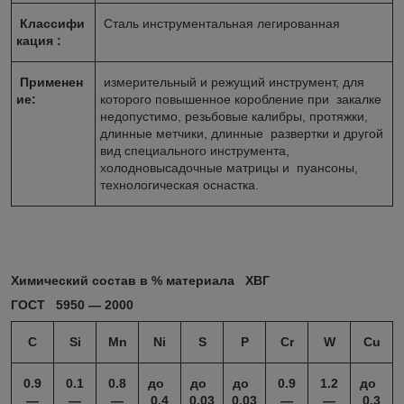
Классифи
Сталь инструментальная легированная
кация :
Применен
измерительный и режущий инструмент, для
ие:
которого повышенное коробление при закалке
недопустимо, резьбовые калибры, протяжки,
длинные метчики, длинные развертки и другой
вид специального инструмента,
холодновысадочные матрицы и пуансоны,
технологическая оснастка.
Химический состав в % материала ХВГ
ГОСТ 5950 ― 2000
C
Si
Mn
Ni
S
P
Cr
W
Cu
0.9
0.1
0.8
до
до
до
0.9
1.2
до
―
―
―
0.4
0.03
0.03
―
―
0.3