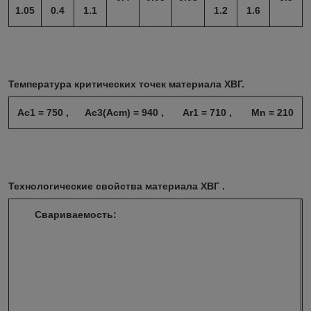
1.05
0.4
1.1
1.2
1.6
Температура критических точек материала ХВГ.
Ac1 = 750 , Ac3(Acm) = 940 , Ar1 = 710 , Mn = 210
Технологические свойства материала ХВГ .
Свариваемость:
н
е
п
р
и