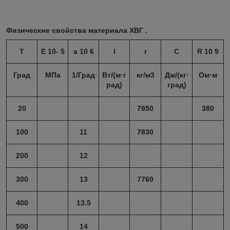
Физические свойства материала ХВГ .
T
E 10- 5
a
10 6
l
r
C
R 10 9
Град
МПа
1/Град
Вт/(м·г
кг/м3
Дж/(кг·
Ом·м
рад)
град)
20
7850
380
100
11
7830
200
12
300
13
7760
400
13.5
500
14