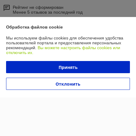
Рейтинг не сформирован
Менее 5 отзывов за последний год
Работает с 22.04.2014
Обработка файлов cookie
г. Минск
Мы используем файлы cookies для обеспечения удобства
ул. Бабушкина, 2, Минск, Беларусь
пользователей портала и предоставления персональных
рекомендаций.
Вы можете настроить файлы cookies или
Контакты
отключить их.
Показать весь график работы
Сегодня выходной
Принять
Отзывы о магазине
Отклонить
У компании пока нет отзывов, добавьте первый
О нас
Контакты