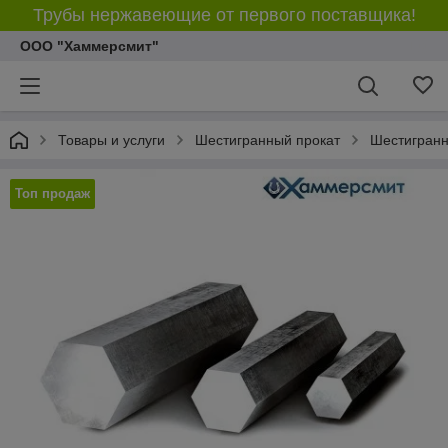
Трубы нержавеющие от первого поставщика!
ООО "Хаммерсмит"
Товары и услуги
Шестигранный прокат
Шестигранн
Топ продаж