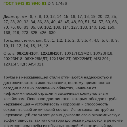
ГОСТ 9941-81
9940-81
,DIN 17456
Диаметр, мм: 6, 7, 8, 10, 12, 14, 15, 16, 17, 18, 19, 20, 22, 25,
27, 28, 30, 32, 34, 36, 38, 40, 42, 45, 48, 50, 51, 54, 57, 60, 63,
70, 76, 80, 83, 85, 89, 102, 108, 114, 127, 133, 140, 152, 159,
168, 219, 273, 325, 426, 630
Толщина стенки, мм: 0.5, 1, 1.2, 1.5, 2, 3, 3.5, 4, 4.5, 5, 6, 8, 9,
10, 11, 12, 14, 15, 16, 18
Сталь:
08Х18Н10Т
,
12Х18Н10Т
, 10Х17Н13М2Т, 10Х23Н18,
20Х23Н18, 06ХН28МДТ, 12Х18Н12Т, 08Х22Н6Т, AISI 201;
12Х15Г9НД ; AISI 321
Трубы из нержавеющей стали отличаются надежностью и
долговечностью в использовании, поэтому применяются
сегодня в самых различных областях, начиная от
нефтехимической отрасли и заканчивая коммунальным
хозяйством. Основное достоинство, которым обладает труба
нержавеющая – устойчивость к коррозии и способность
сохранять свой химический состав. Использование труб из
нержавеющей стали уже давно доказало свою экономическую
эффективность, так как они гораздо реже нуждаются в ремонте
и замене, чем трубы из обычных сталей. А эстетичный вид,