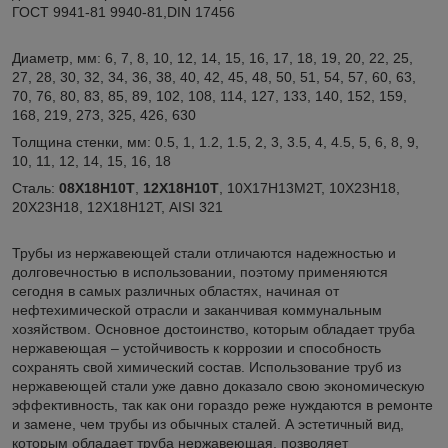
ГОСТ 9941-81 9940-81,DIN 17456
Диаметр, мм: 6, 7, 8, 10, 12, 14, 15, 16, 17, 18, 19, 20, 22, 25,
27, 28, 30, 32, 34, 36, 38, 40, 42, 45, 48, 50, 51, 54, 57, 60, 63,
70, 76, 80, 83, 85, 89, 102, 108, 114, 127, 133, 140, 152, 159,
168, 219, 273, 325, 426, 630
Толщина стенки, мм: 0.5, 1, 1.2, 1.5, 2, 3, 3.5, 4, 4.5, 5, 6, 8, 9,
10, 11, 12, 14, 15, 16, 18
Сталь:
08Х18Н10Т
,
12Х18Н10Т
, 10Х17Н13М2Т, 10Х23Н18,
20Х23Н18, 12Х18Н12Т, AISI 321
Трубы из нержавеющей стали отличаются надежностью и
долговечностью в использовании, поэтому применяются
сегодня в самых различных областях, начиная от
нефтехимической отрасли и заканчивая коммунальным
хозяйством. Основное достоинство, которым обладает труба
нержавеющая – устойчивость к коррозии и способность
сохранять свой химический состав. Использование труб из
нержавеющей стали уже давно доказало свою экономическую
эффективность, так как они гораздо реже нуждаются в ремонте
и замене, чем трубы из обычных сталей. А эстетичный вид,
которым обладает труба нержавеющая, позволяет