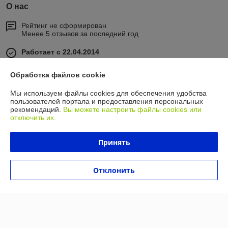
О нас
Рейтинг не сформирован
Менее 5 отзывов за последний год
Работает с 22.04.2014
г. Минск
Обработка файлов cookie
ул. Бабушкина, 2, Минск, Беларусь
Мы используем файлы cookies для обеспечения удобства
Контакты
пользователей портала и предоставления персональных
рекомендаций.
Вы можете настроить файлы cookies или
Сегодня работает с 08:30 до 17:00
отключить их.
Показать весь график работы
Принять
Отзывы о магазине
Отклонить
У компании пока нет отзывов, добавьте первый
О нас