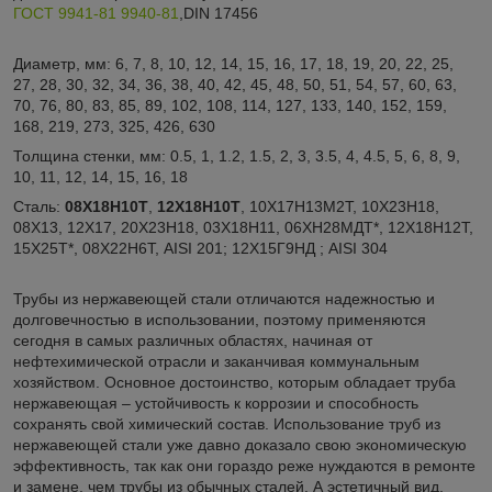
ГОСТ 9941-81
9940-81
,DIN 17456
Диаметр, мм: 6, 7, 8, 10, 12, 14, 15, 16, 17, 18, 19, 20, 22, 25,
27, 28, 30, 32, 34, 36, 38, 40, 42, 45, 48, 50, 51, 54, 57, 60, 63,
70, 76, 80, 83, 85, 89, 102, 108, 114, 127, 133, 140, 152, 159,
168, 219, 273, 325, 426, 630
Толщина стенки, мм: 0.5, 1, 1.2, 1.5, 2, 3, 3.5, 4, 4.5, 5, 6, 8, 9,
10, 11, 12, 14, 15, 16, 18
Сталь:
08Х18Н10Т
,
12Х18Н10Т
, 10Х17Н13М2Т, 10Х23Н18,
08Х13, 12Х17, 20Х23Н18, 03Х18Н11, 06ХН28МДТ*, 12Х18Н12Т,
15Х25Т*, 08Х22Н6Т, AISI 201; 12Х15Г9НД ; AISI 304
Трубы из нержавеющей стали отличаются надежностью и
долговечностью в использовании, поэтому применяются
сегодня в самых различных областях, начиная от
нефтехимической отрасли и заканчивая коммунальным
хозяйством. Основное достоинство, которым обладает труба
нержавеющая – устойчивость к коррозии и способность
сохранять свой химический состав. Использование труб из
нержавеющей стали уже давно доказало свою экономическую
эффективность, так как они гораздо реже нуждаются в ремонте
и замене, чем трубы из обычных сталей. А эстетичный вид,