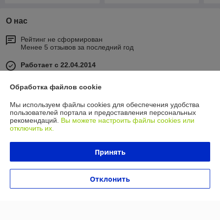
О нас
Рейтинг не сформирован
Менее 5 отзывов за последний год
Работает с 22.04.2014
г. Минск
Обработка файлов cookie
ул. Бабушкина, 2, Минск, Беларусь
Мы используем файлы cookies для обеспечения удобства
Контакты
пользователей портала и предоставления персональных
рекомендаций.
Вы можете настроить файлы cookies или
Сегодня работает с 08:30 до 16:00
отключить их.
Показать весь график работы
Принять
Отзывы о магазине
Отклонить
У компании пока нет отзывов, добавьте первый
О нас