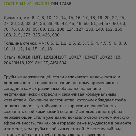
ГОСТ 9941-81
9940-81
,DIN 17456
Диаметр, мм: 6, 7, 8, 10, 12, 14, 15, 16, 17, 18, 19, 20, 22, 25,
27, 28, 30, 32, 34, 36, 38, 40, 42, 45, 48, 50, 51, 54, 57, 60, 63,
70, 76, 80, 83, 85, 89, 102, 108, 114, 127, 133, 140, 152, 159,
168, 219, 273, 325, 426, 630
Толщина стенки, мм: 0.5, 1, 1.2, 1.5, 2, 3, 3.5, 4, 4.5, 5, 6, 8, 9,
10, 11, 12, 14, 15, 16, 18
Сталь:
08Х18Н10Т
,
12Х18Н10Т
, 10Х17Н13М2Т, 10Х23Н18,
20Х23Н18,12Х18Н12Т, AISI 304
Трубы из нержавеющей стали отличаются надежностью и
долговечностью в использовании, поэтому применяются
сегодня в самых различных областях, начиная от
нефтехимической отрасли и заканчивая коммунальным
хозяйством. Основное достоинство, которым обладает труба
нержавеющая – устойчивость к коррозии и способность
сохранять свой химический состав. Использование труб из
нержавеющей стали уже давно доказало свою экономическую
эффективность, так как они гораздо реже нуждаются в ремонте
и замене, чем трубы из обычных сталей. А эстетичный вид,
которым обладает труба нержавеющая, позволяет