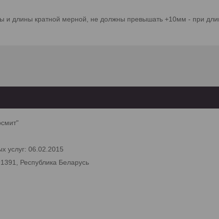
 и длины кратной мерной, не должны превышать +10мм - при длин
рсмит"
х услуг: 06.02.2015
91391, Республика Беларусь