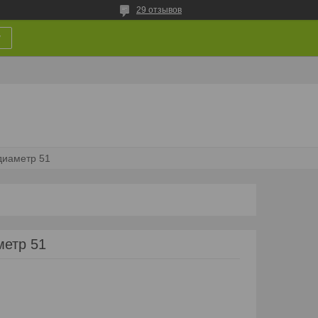
29 отзывов
у
диаметр 51
метр 51