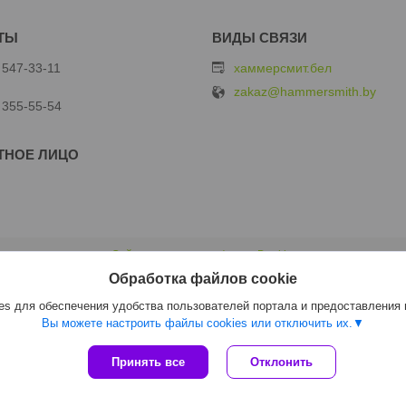
 547-33-11
хаммерсмит.бел
zakaz@hammersmith.by
 355-55-54
Сайт создан на платформе Deal.by
Политика обработки файлов cookies
Обработка файлов cookie
ООО "Хаммерсмит" |
Пожаловаться на контент
Select Language
▼
s для обеспечения удобства пользователей портала и предоставления
Вы можете настроить файлы cookies или отключить их.
Принять все
Отклонить