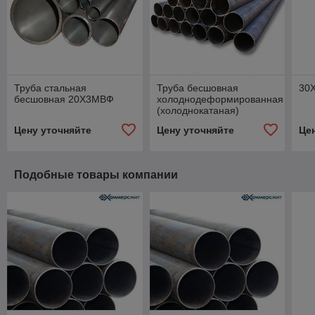
Труба стальная
Труба бесшовная
30Х
бесшовная 20Х3МВФ
холоднодеформированная
(холоднокатаная)
Цену уточняйте
Цену уточняйте
Це
Подобные товары компании