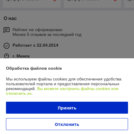
О нас
Рейтинг не сформирован
Менее 5 отзывов за последний год
Работает с 22.04.2014
г. Минск
ул. Бабушкина, 2, Минск, Беларусь
Обработка файлов cookie
Контакты
Мы используем файлы cookies для обеспечения удобства
Сегодня работает с 08:30 до 17:00
пользователей портала и предоставления персональных
Показать весь график работы
рекомендаций.
Вы можете настроить файлы cookies или
отключить их.
Отзывы о магазине
Принять
У компании пока нет отзывов, добавьте первый
Отклонить