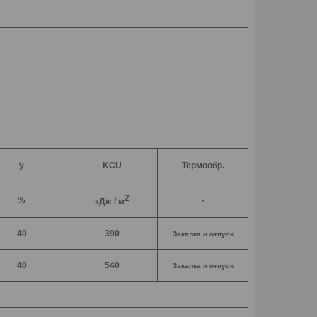
y
KCU
Термообр.
2
%
-
кДж / м
40
390
Закалка и отпуск
40
540
Закалка и отпуск