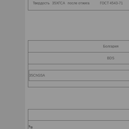
Твердость 35ХГСА после отжига ГОСТ 4543-71
Болгария
BDS
35ChGSA
s
в