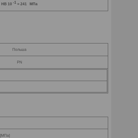
-1
HB 10
= 241 МПа
Польша
PN
 [МПа]