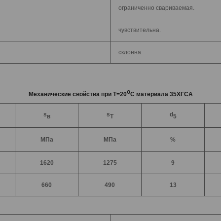
ограниченно свариваемая.
чувствительна.
склонна.
o
Механические свойства при Т=20
С материала 35ХГСА
s
s
d
в
T
5
МПа
МПа
%
1620
1275
9
660
490
13