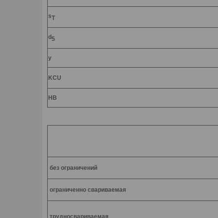
s
T
d
5
y
KCU
HB
без ограничений
ограниченно свариваемая
трудносвариваемая