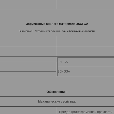
Зарубежные аналоги материала 35ХГСА
Внимание! Указаны как точные, так и ближайшие аналоги.
35HGS
35HGSA
Обозначения:
Механические свойства:
- Предел кратковременной прочности,