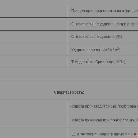
- Предел пропорциональности (предел
- Относительное удлинение при разрыв
- Относительное сужение, [%]
2
- Ударная вязкость, [кДж / м
]
- Твердость по Бринеллю, [МПа]
Свариваемость:
- сварка производится без подогрева
- сварка возможна при подогреве до 
- для получения качественных сварн