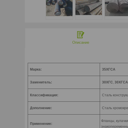
Описание
Марка:
35ХГСА
Заменитель:
30ХГС
,
30ХГСА
Классификация:
Сталь конструк
Дополнение:
Сталь хромокре
Фланцы, кулачки
Применение:
знакопеременны