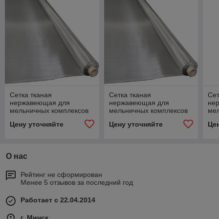
Сетка тканая
Сетка тканая
Сет
нержавеющая для
нержавеющая для
не
мельничных комплексов
мельничных комплексов
ме
0228 ТУ 14-4-1569-89
ТУ 14-4-1569-89
024
Цену уточняйте
Цену уточняйте
Це
О нас
Рейтинг не сформирован
Менее 5 отзывов за последний год
Работает с 22.04.2014
г. Минск