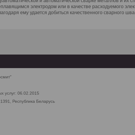
уавтоматической и автоматической сварке металлов и их с
плавящимся электродом или в качестве расходуемого эле
лагодаря ему удается добиться качественного сварного шв
рсмит"
х услуг: 06.02.2015
91391, Республика Беларусь