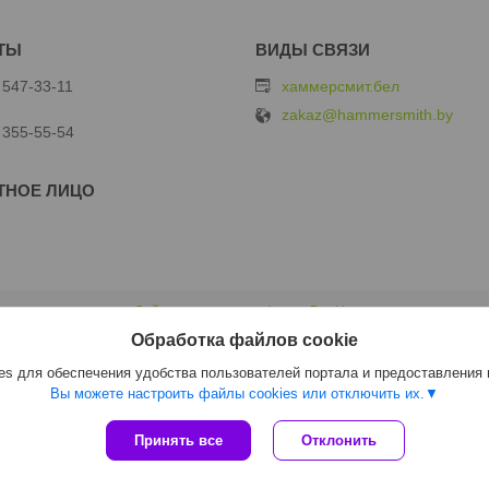
 547-33-11
хаммерсмит.бел
zakaz@hammersmith.by
 355-55-54
Сайт создан на платформе Deal.by
Политика обработки файлов cookies
Обработка файлов cookie
ООО "Хаммерсмит" |
Пожаловаться на контент
Select Language
▼
s для обеспечения удобства пользователей портала и предоставления
Вы можете настроить файлы cookies или отключить их.
Принять все
Отклонить