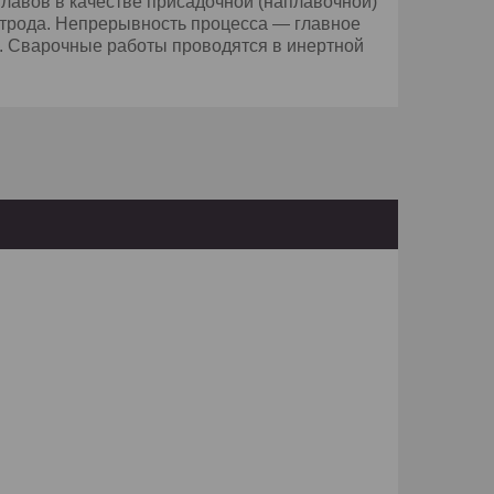
плавов в качестве присадочной (наплавочной)
ктрода. Непрерывность процесса — главное
а. Сварочные работы проводятся в инертной