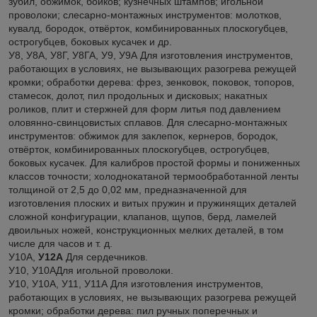
зубил, обжимок, бойков; кузнечных штампов; игольной
проволоки; слесарно-монтажных инструментов: молотков,
кувалд, бородок, отвёрток, комбинированных плоскогубцев,
острогубцев, боковых кусачек и др.
У8, У8А, У8Г, У8ГА, У9, У9А Для изготовления инструментов,
работающих в условиях, не вызывающих разогрева режущей
кромки; обработки дерева: фрез, зенковок, поковок, топоров,
стамесок, долот, пил продольных и дисковых; накатных
роликов, плит и стержней для форм литья под давлением
оловянно-свинцовистых сплавов. Для слесарно-монтажных
инструментов: обжимок для заклепок, кернеров, бородок,
отвёрток, комбинированных плоскогубцев, острогубцев,
боковых кусачек. Для калибров простой формы и пониженных
классов точности; холоднокатаной термообработанной ленты
толщиной от 2,5 до 0,02 мм, предназначенной для
изготовления плоских и витых пружин и пружинящих деталей
сложной конфигурации, клапанов, щупов, берд, ламелей
двоильных ножей, конструкционных мелких деталей, в том
числе для часов и т. д.
У10А,
У12А
Для сердечников.
У10, У10АДля игольной проволоки.
У10, У10А, У11, У11А Для изготовления инструментов,
работающих в условиях, не вызывающих разогрева режущей
кромки; обработки дерева: пил ручных поперечных и