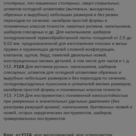
столярных, пил машинных столярных, сверл спиральных;
штампов холодной штамповки (вытяжных, высадочных,
обрезных и вырубных) небольших размеров и без резких
переходов по сечению; калибров простой формы и
пониженных классов точности; накатных роликов, напильников,
шаберов слесарных и др. Для напильников, шаберов
холоднокатаной термообработанной ленты толщиной от 2,5 до
0,02 мм, предназначенной для изготовления плоских и витых
пружин и пружинящих деталей сложной конфигурации,
клапанов, щупов, берд, ламелей двоильных ножей,
конструкционных мелких деталей, в том числе для часов и т. д.
У12,
У12А
Для метчиков ручных, напильников, шаберов
слесарных; штампов для холодной штамповки обрезных и
вырубных небольших размеров и без переходов по сечению,
холодновысадочных пуансонов и штемпелей мелких размеров,
калибров простой формы и пониженных классов точности.
У13, У13А Для инструментов с пониженной износостойкостью
при умеренных и значительных удельных давлениях (без
разогрева режущей кромки); напильников, бритвенных лезвий и
ножей, острых хирургических инструментов, шаберов,
гравировальных инструментов.
Круг
ст.У12А
, круг металлический, круг углеродистая