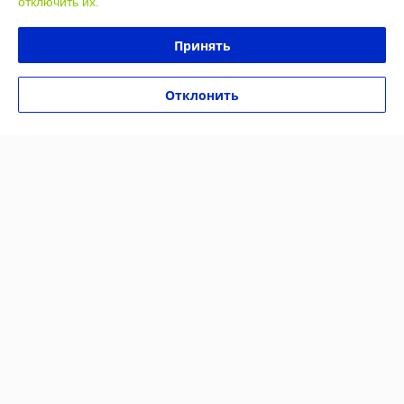
Показать весь график работы
отключить их.
Принять
Отзывы о магазине
У компании пока нет отзывов, добавьте первый
Отклонить
О нас
Контакты
Доставка и оплата
График работы
Полная версия сайта
Политика обработки cookies
Сайт создан на платформе Deal.by