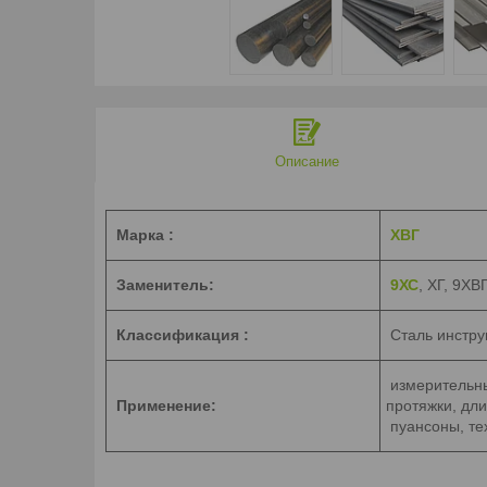
Описание
Марка :
ХВГ
Заменитель:
9ХС
, ХГ, 9Х
Классификация :
Сталь инстру
измерительны
Применение:
протяжки, дл
пуансоны, те