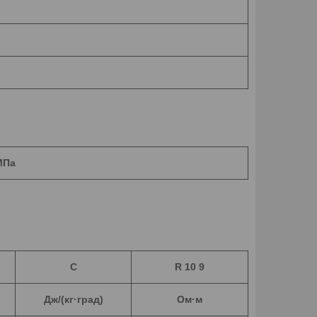
МПа
C
R 10 9
Дж/(кг·град)
Ом·м