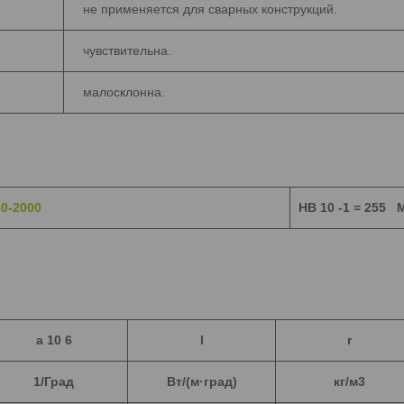
не применяется для сварных конструкций.
чувствительна.
малосклонна.
0-2000
HB 10 -1 = 255 
a
10 6
l
r
1/Град
Вт/(м·град)
кг/м3