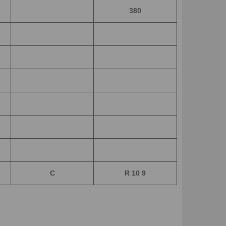
380
C
R 10 9