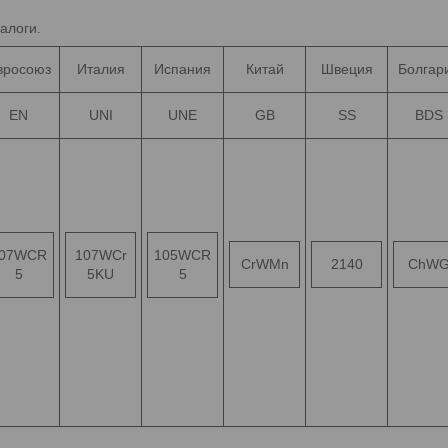
алоги.
вросоюз
Италия
Испания
Китай
Швеция
Болгар
EN
UNI
UNE
GB
SS
BDS
07WCR
107WCr
105WCR
CrWMn
2140
ChW
5
5KU
5