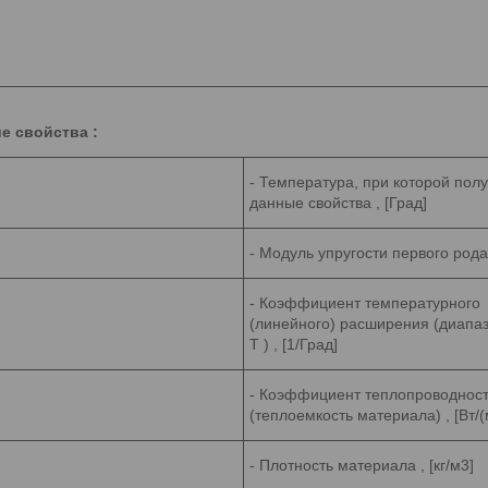
е свойства :
- Температура, при которой пол
данные свойства , [Град]
- Модуль упругости первого рода
- Коэффициент температурного
(линейного) расширения (диапа
T ) , [1/Град]
- Коэффициент теплопроводнос
(теплоемкость материала) , [Вт/(
- Плотность материала , [кг/м3]