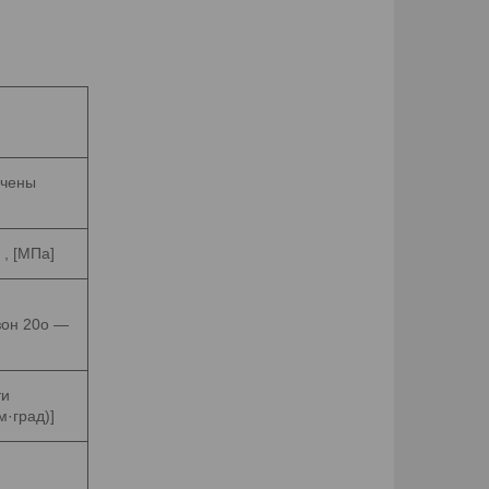
учены
 , [МПа]
зон 20o ―
ти
м·град)]