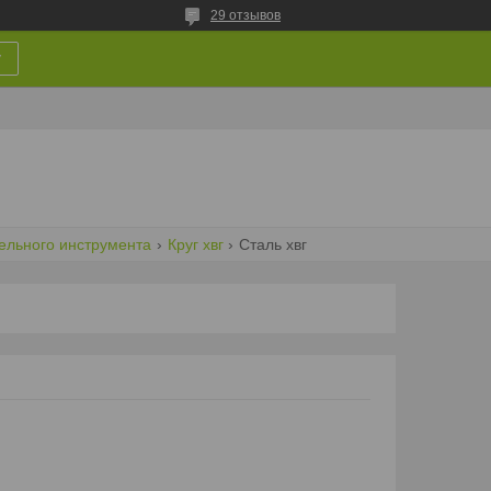
29 отзывов
у
ельного инструмента
Круг хвг
Сталь хвг