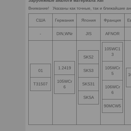
Зарубежные аналоги материала ХВГ
Внимание! Указаны как точные, так и ближайшие ан
США
Германия
Япония
Франция
Е
-
DIN,WNr
JIS
AFNOR
105WC1
3
SKS2
1.2419
105WCr
01
SKS3
5
1
105WCr
T31507
SKS31
6
106WCr
6
SKSA
90MCW5