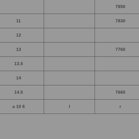
7850
11
7830
12
13
7760
13.5
14
14.5
7660
a
10 6
l
r