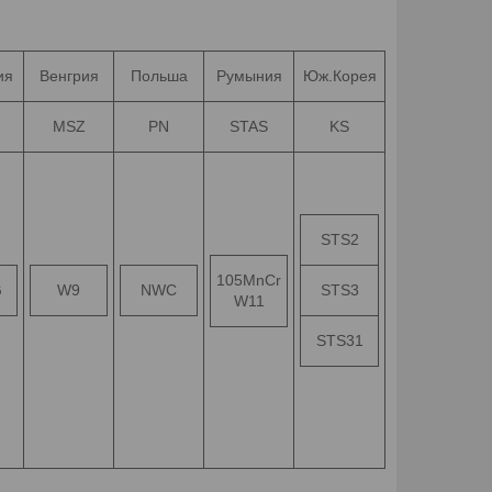
ия
Венгрия
Польша
Румыния
Юж.Корея
MSZ
PN
STAS
KS
STS2
105MnCr
G
W9
NWC
STS3
W11
STS31