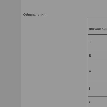
Обозначения:
Физически
T
E
a
l
r