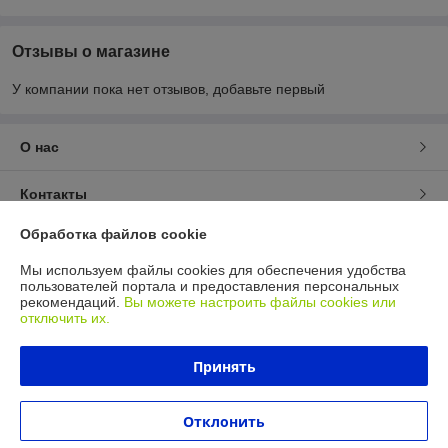
Отзывы о магазине
У компании пока нет отзывов, добавьте первый
О нас
Контакты
Обработка файлов cookie
Доставка и оплата
Мы используем файлы cookies для обеспечения удобства
пользователей портала и предоставления персональных
График работы
рекомендаций.
Вы можете настроить файлы cookies или
отключить их.
Полная версия сайта
Принять
Политика обработки cookies
Отклонить
Сайт создан на платформе Deal.by