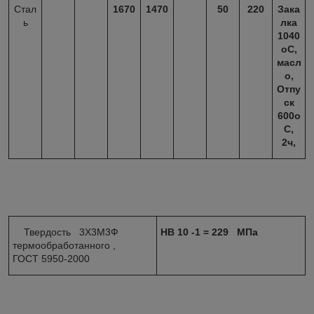
Стал
1670
1470
50
220
Зака
ь
лка
1040
oC,
масл
о,
Отпу
ск
600o
C,
2ч,
Твердость 3Х3М3Ф
HB 10 -1 = 229 МПа
термообработанного ,
ГОСТ 5950-2000