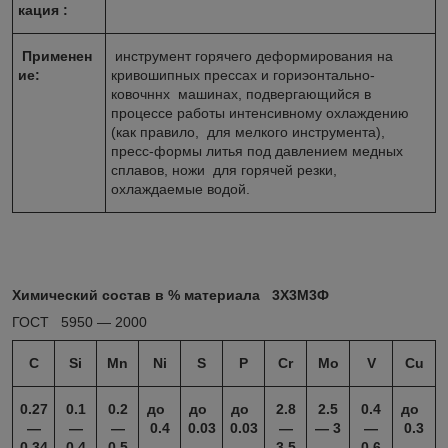
кация :
Применен
инструмент горячего деформирования на
ие:
кривошипных прессах и гориэонтально-
ковочннх машинах, подвергающийся в
процессе работы интенсивному охлаждению
(как правило, для мелкого инструмента),
пресс-формы литья под давлением медных
сплавов, ножи для горячей резки,
охлаждаемые водой.
Химический состав в % материала 3Х3М3Ф
ГОСТ 5950 ― 2000
C
Si
Mn
Ni
S
P
Cr
Mo
V
Cu
0.27
0.1
0.2
до
до
до
2.8
2.5
0.4
до
―
―
―
0.4
0.03
0.03
―
― 3
―
0.3
0.34
0.4
0.5
3.5
0.6