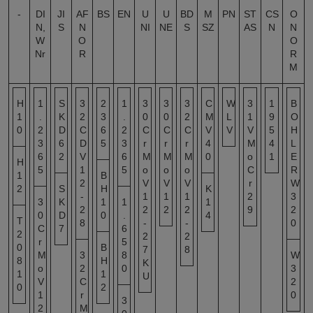
-
DI
JI
AF
BS
EN
U
U
BD
M
PN
ST
CS
O
N,
S
N
NI
NE
S
SZ
AS
N
N
W
O
O
Nr
R
R
M
H
1
S
3
2
1
3
3
3
C
W
3
1
B
1
.
K
2
3
.
0
0
2
M
L
1
9
O
0
2
D
C
6
2
C
C
C
V
V
V
5
H
3
6
D
5
3
r
r
r
4
M
4
L
6
2
V
6
M
M
M
0
o
1
E
H
5
1
5
o
o
o
C
R
1
B
2
V
V
V
r
W
2
S
H
K
-
1
1
1
2
3
3
K
1
1
1
2
2
2
2
9
2
0
D
0
.
4
T
8
-
-
0
C
7
6
2
2
2
r
5
0
B
7
8
M
3
8
W
8
H
K
o
2
0
3
1
1
U
V
C
2
0
2
1
r
0
3
2
M