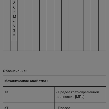
2
C
r
M
o
V
3
3
Обозначения:
Механические свойства :
s
в
- Предел кратковременной
прочности , [МПа]
s
T
- Предел