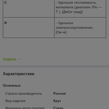
C
- Удельная теплоемкость
материала (диапазон 20o ―
T ), [Дж/(кг·град)]
R
- Удельное
электросопротивление,
[Ом·м]
Скрыть
Характеристики
Основные
Страна производитель
Россия
Вид изделия
Круг
Материал круга (прутка)
Сталь