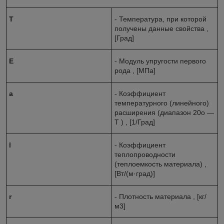
T
- Температура, при которой
получены данные свойства ,
[Град]
E
- Модуль упругости первого
рода , [МПа]
a
- Коэффициент
температурного (линейного)
расширения (диапазон 20o ―
T ) , [1/Град]
l
- Коэффициент
теплопроводности
(теплоемкость материала) ,
[Вт/(м·град)]
r
- Плотность материала , [кг/
м3]