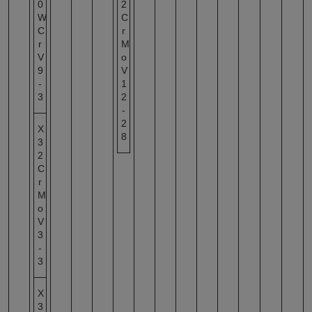
0
2
W
C
C
r
r
M
V
o
9
V
-
1
3
2
-
2
X
8
3
2
C
r
M
o
V
3
-
3
X
3