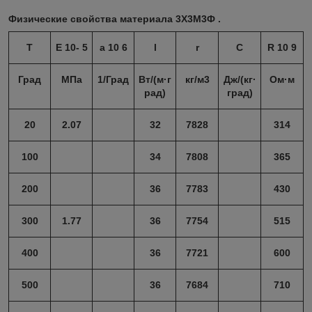
Физические свойства материала 3Х3М3Ф .
T
E 10- 5
a
10 6
l
r
C
R 10 9
Град
МПа
1/Град
Вт/(м·г
кг/м3
Дж/(кг·
Ом·м
рад)
град)
20
2.07
32
7828
314
100
34
7808
365
200
36
7783
430
300
1.77
36
7754
515
400
36
7721
600
500
36
7684
710