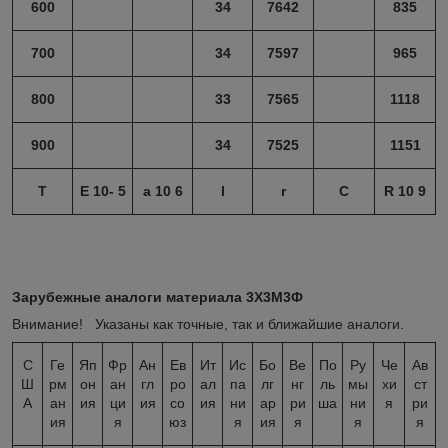
600
34
7642
835
700
34
7597
965
800
33
7565
1118
900
34
7525
1151
T
E 10- 5
a
10 6
l
r
C
R 10 9
Зарубежные аналоги материала 3Х3М3Ф
Внимание! Указаны как точные, так и ближайшие аналоги.
С
Ге
Яп
Фр
Ан
Ев
Ит
Ис
Бо
Ве
По
Ру
Че
Ав
Ш
рм
он
ан
гл
ро
ал
па
лг
нг
ль
мы
хи
ст
А
ан
ия
ци
ия
со
ия
ни
ар
ри
ша
ни
я
ри
ия
я
юз
я
ия
я
я
я