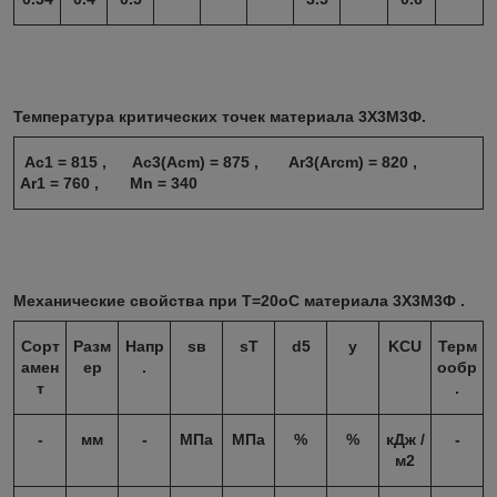
Температура критических точек материала 3Х3М3Ф.
Ac1 = 815 , Ac3(Acm) = 875 , Ar3(Arcm) = 820 ,
Ar1 = 760 , Mn = 340
Механические свойства при Т=20oС материала 3Х3М3Ф .
Сорт
Разм
Напр
s
в
s
T
d
5
y
KCU
Терм
амен
ер
.
ообр
т
.
-
мм
-
МПа
МПа
%
%
кДж /
-
м2