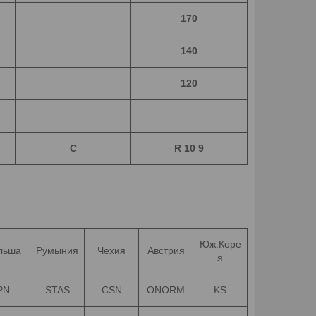
170
140
120
C
R 10 9
Юж.Коре
льша
Румыния
Чехия
Австрия
я
PN
STAS
CSN
ONORM
KS