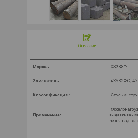
Описание
Марка :
3Х2В8Ф
Заменитель:
4Х5В2ФС, 4
Классификация :
Сталь инстру
тяжелонагруж
Применение:
выдавливания
литья под да