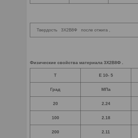
Твердость 3Х2В8Ф после отжига ,
Физические свойства материала 3Х2В8Ф .
T
E 10- 5
Град
МПа
20
2.24
100
2.18
200
2.11