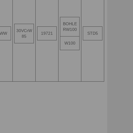
BOHLE
RW100
30VCrW
WW
19721
STD5
85
W100