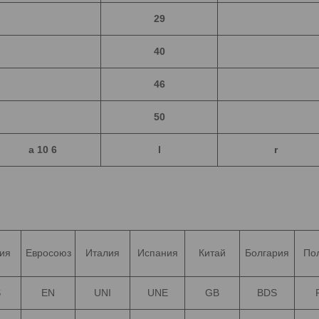
29
40
46
50
a
10 6
l
r
ия
Евросоюз
Италия
Испания
Китай
Болгария
По
S
EN
UNI
UNE
GB
BDS