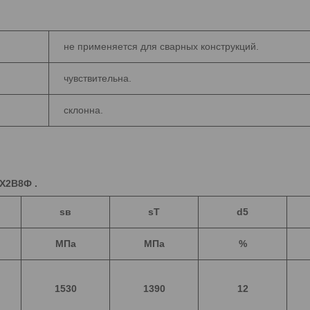
не применяется для сварных конструкций.
чувствительна.
склонна.
Х2В8Ф .
s
в
s
T
d
5
МПа
МПа
%
1530
1390
12