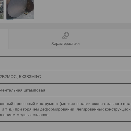
Характеристики
Х2В2МФС, 5Х3В3МФС
ментальная штамповая
енный прессовый инструмент (мелкие вставки окончательного шта
 и т. д.) при горячем деформировании легированных конструкцио
влением медных сплавов.