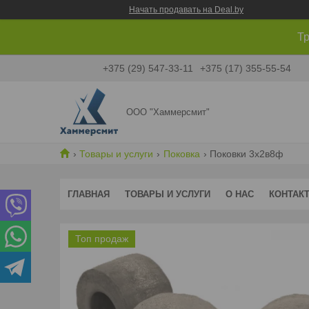
Начать продавать на Deal.by
Тр
+375 (29) 547-33-11
+375 (17) 355-55-54
ООО "Хаммерсмит"
Товары и услуги
Поковка
Поковки 3х2в8ф
ГЛАВНАЯ
ТОВАРЫ И УСЛУГИ
О НАС
КОНТАК
Топ продаж