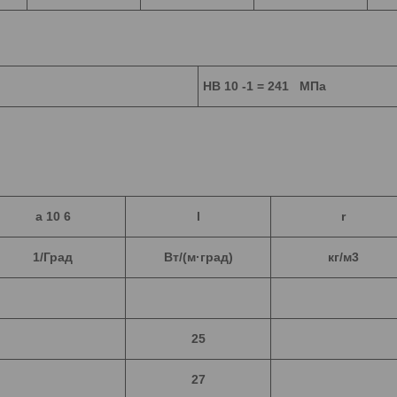
HB 10 -1 = 241 МПа
a
10 6
l
r
1/Град
Вт/(м·град)
кг/м3
25
27