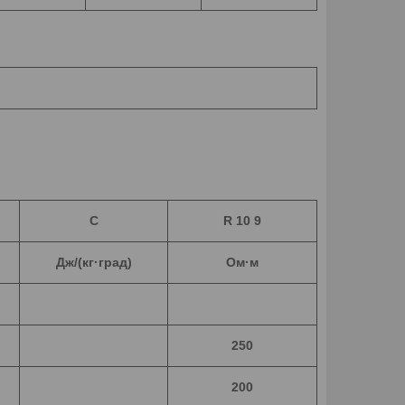
C
R 10 9
Дж/(кг·град)
Ом·м
250
200