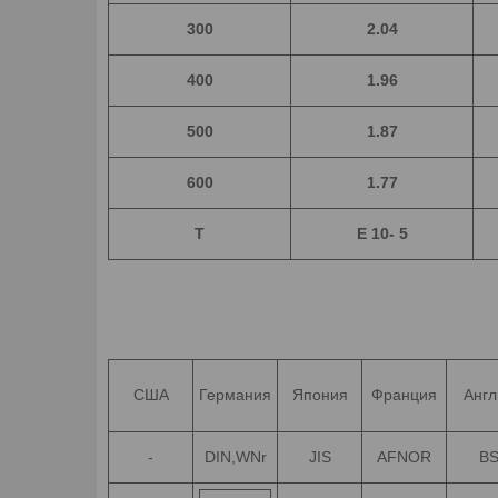
300
2.04
400
1.96
500
1.87
600
1.77
T
E 10- 5
США
Германия
Япония
Франция
Англ
-
DIN,WNr
JIS
AFNOR
B