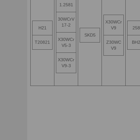
1.2581
30WCrV
X30WCr
17-2
H21
V9
258
SKD5
X30WCr
T20821
Z30WC
BH
V5-3
V9
X30WCr
V9-3