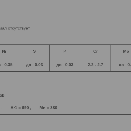
иал отсутствует
Ni
S
P
Cr
Mo
о 0.35
до 0.03
до 0.03
2.2 - 2.7
до 0.
8Ф.
50 , Ar1 = 690 , Mn = 380