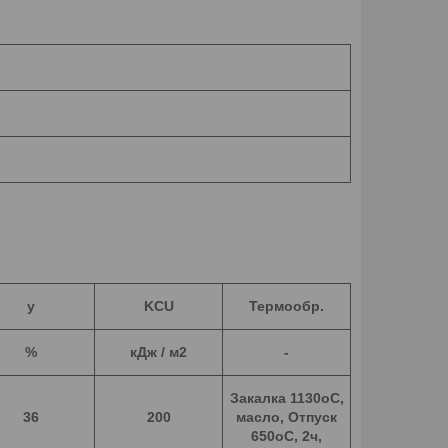
y
KCU
Термообр.
%
кДж / м2
-
Закалка 1130oC,
36
200
масло, Отпуск
650oC, 2ч,