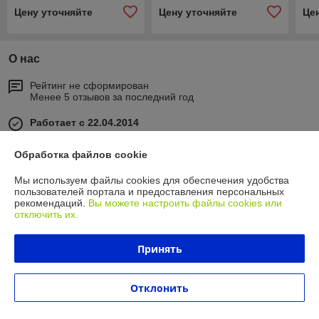
Цену уточняйте
Цену уточняйте
Це
О нас
Рейтинг не сформирован
Менее 5 отзывов за последний год
Работает с 22.04.2014
г. Минск
Обработка файлов cookie
ул. Бабушкина, 2, Минск, Беларусь
Мы используем файлы cookies для обеспечения удобства
Контакты
пользователей портала и предоставления персональных
рекомендаций.
Вы можете настроить файлы cookies или
Показать весь график работы
отключить их.
Сегодня выходной
Принять
Отзывы о магазине
У компании пока нет отзывов, добавьте первый
Отклонить