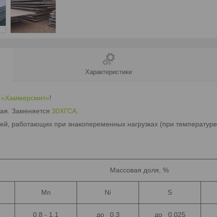
Характеристики
«Хаммерсмит»
!
ная. Заменяется
30ХГСА
.
лей, работающих при знакопеременных нагрузках (при температуре
Массовая доля, %
Mn
Ni
S
0.8 - 1.1
до 0.3
до 0.025