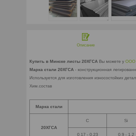
Описание
Купить в Минске листы 20ХГСА
Вы можете у
ООО 
Марка стали 20ХГСА
- конструкционная легирован
Используется для изготовления износостойких дета
Хим.состав
Марка стали
C
Si
20ХГСА
0.17 - 0.23
0.9 - 1.2