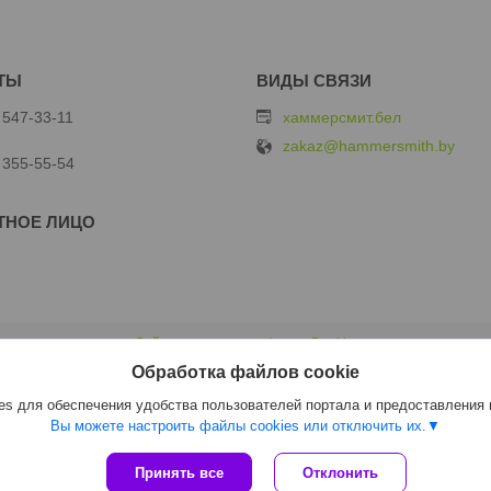
 547-33-11
хаммерсмит.бел
zakaz@hammersmith.by
 355-55-54
Сайт создан на платформе Deal.by
Политика обработки файлов cookies
Обработка файлов cookie
ООО "Хаммерсмит" |
Пожаловаться на контент
Select Language
▼
s для обеспечения удобства пользователей портала и предоставления
Вы можете настроить файлы cookies или отключить их.
Принять все
Отклонить