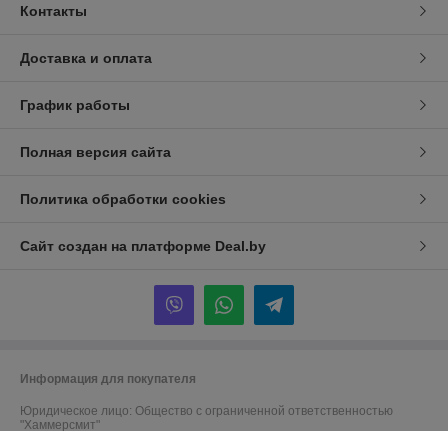
Контакты
Доставка и оплата
График работы
Полная версия сайта
Политика обработки cookies
Сайт создан на платформе Deal.by
Информация для покупателя
Юридическое лицо:
Общество с ограниченной ответственностью
"Хаммерсмит"
ул. Маяковского, д.111, пом.413, г. Минск, 220028