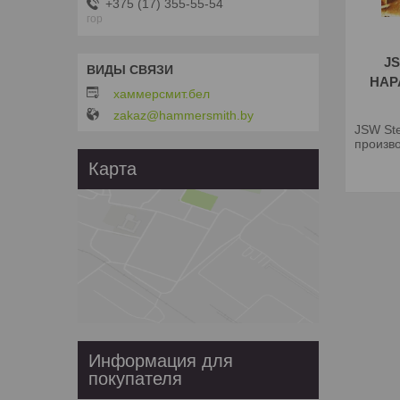
+375 (17) 355-55-54
гор
J
НАР
хаммерсмит.бел
zakaz@hammersmith.by
JSW Ste
произво
Карта
Информация для
покупателя