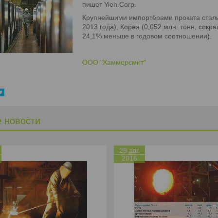
пишет Yieh.Corp.
Крупнейшими импортёрами проката стали 
2013 года), Корея (0,052 млн. тонн, сокр
24,1% меньше в годовом соотношении).
ООО "Хаммерсмит"
е новости
29 авг.
2016