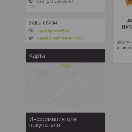
+375 (17) 355-55-54
гор
J
НАР
хаммерсмит.бел
zakaz@hammersmith.by
JSW Ste
произво
Карта
Информация для
покупателя