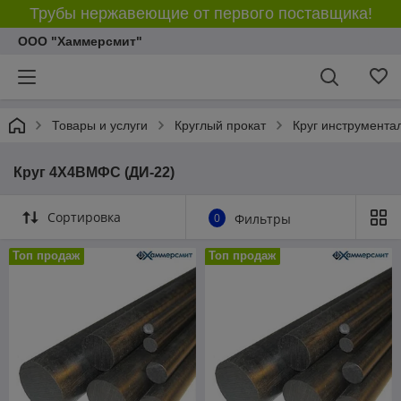
Трубы нержавеющие от первого поставщика!
ООО "Хаммерсмит"
Товары и услуги
Круглый прокат
Круг инструмента
Круг 4Х4ВМФС (ДИ-22)
Сортировка
0
Фильтры
Топ продаж
Топ продаж