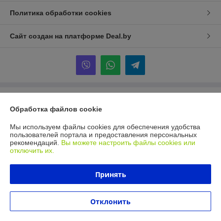
Политика обработки cookies
Сайт создан на платформе Deal.by
Информация для покупателя
Обработка файлов cookie
Юридическое лицо:
Общество с ограниченной ответственностью
"Хаммерсмит"
Мы используем файлы cookies для обеспечения удобства
ул. Маяковского, д.111, пом.413, г. Минск, 220028
пользователей портала и предоставления персональных
рекомендаций.
Вы можете настроить файлы cookies или
Регистрационный номер ЕГР: 192239110
отключить их.
УНП: 192239110
Принять
Регистрационный орган: Минский горисполком
Дата регистрации компании: 19.03.2014
Отклонить
Ссылка на свидетельство/лицензию